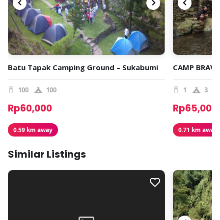
Batu Tapak Camping Ground – Sukabumi
CAMP BRAVO
100
100
1
3
Rp60,000
Rp65,000
0.59 km away
0.71 km away
Similar Listings